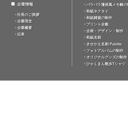
企業情報
パラパラ漫画風メモ帳の
和紙ネクタイ
社長のご挨拶
和紙雑貨の制作
企業理念
プリント全般
企業概要
企画・デザイン・制作
沿革
和紙名刺
きせかえ名刺 Palette
フォトアルバムの制作
オリジナルグッズの制作
ひゃくまん散歩Tシャツ