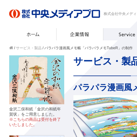
株式会社中央メディ
/
サービス・製品
/ パラパラ漫画風メモ帳「パラパラメモTubeR」の制作
サービス・製
パラパラ漫画風メ
金沢二俣和紙「金沢の和紙年
賀状」をご用意しました。