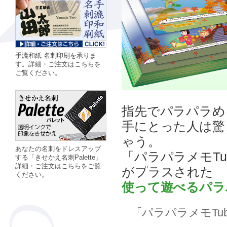
手漉和紙 名刺印刷を承りま
す。詳細・ご注文はこちらを
ご覧ください。
指先でパラパラめ
手にとった人は驚
ゃう。
あなたの名刺をドレスアップ
「パラパラメモT
する「きせかえ名刺Palette」
詳細・ご注文はこちらをご覧
がプラスされた
ください。
使って遊べるパラ
「パラパラメモTu